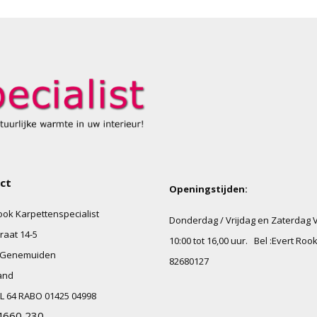
ct
Openingstijden:
ook Karpettenspecialist
Donderdag / Vrijdag en Zaterdag 
raat
14-5
10:00 tot 16,00 uur.
Bel :Evert Roo
Genemuiden
82680127
and
L 64 RABO 01425 04998
4660 230