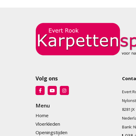
Volg ons
Conta
Evert R
Nylonst
Menu
8281 JX
Home
Nederl
Vloerkleden
Bank:
N
Openingstijden
038 